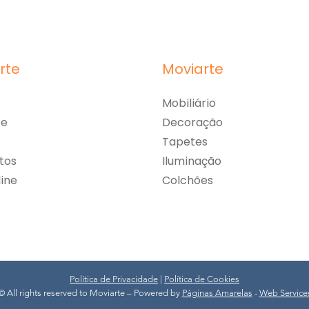
rte
Moviarte
Mobiliário
te
Decoração
Tapetes
tos
Iluminação
line
Colchões
Política de Privacidade
|
Política de Cookies
© All rights reserved to Moviarte – Powered by
Páginas Amarelas
-
Web Service