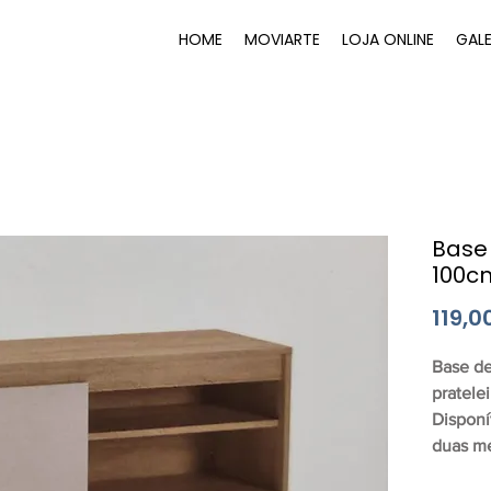
HOME
MOVIARTE
LOJA ONLINE
GALE
Base
100c
119,0
Base de
pratelei
Disponí
duas me