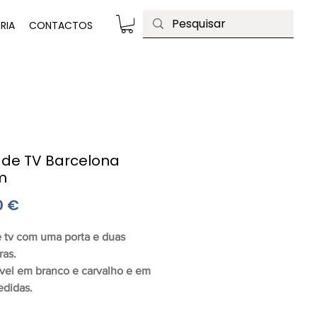
RIA
CONTACTOS
 de TV Barcelona
m
Preço
0 €
 tv com uma porta e duas 
ras.
vel em branco e carvalho e em 
didas.